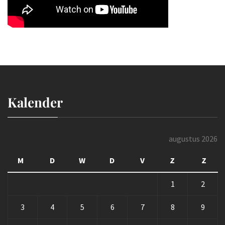
Kalender
augustus 2026
M
D
W
D
V
Z
Z
1
2
3
4
5
6
7
8
9