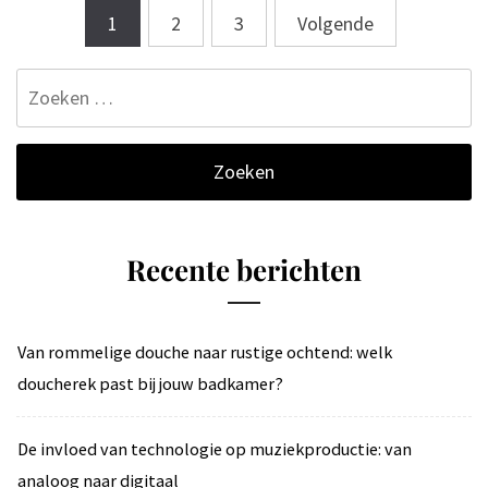
Berichten
1
2
3
Volgende
paginering
Zoeken
naar:
Recente berichten
Van rommelige douche naar rustige ochtend: welk
doucherek past bij jouw badkamer?
De invloed van technologie op muziekproductie: van
analoog naar digitaal