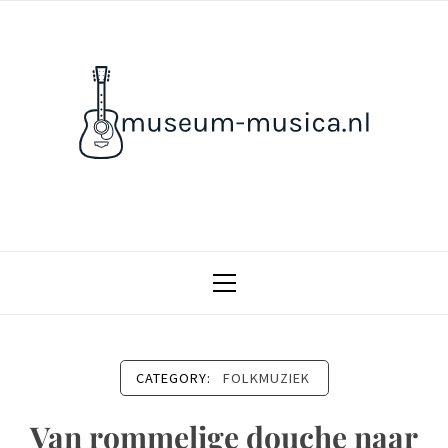
Skip
to
content
MUSEUM-MUSICA.NL
MUZIEK EN CULTUUR
Primary
Menu
CATEGORY:
FOLKMUZIEK
Van rommelige douche naar