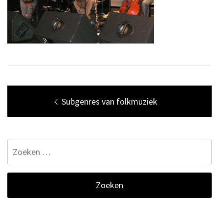
Bericht
Previous
Subgenres van folkmuziek
navigatie
post:
Zoeken
naar: