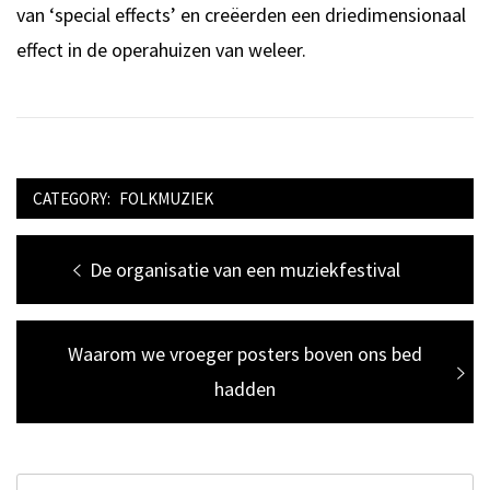
van ‘special effects’ en creëerden een driedimensionaal
effect in de operahuizen van weleer.
CATEGORY:
FOLKMUZIEK
Bericht
Previous
De organisatie van een muziekfestival
navigatie
post:
Next
Waarom we vroeger posters boven ons bed
post:
hadden
Zoeken